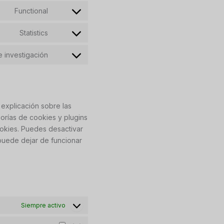
to
Functional
service
Consent
wordpress
to
Statistics
service
Consent
google-
to
 investigación
recaptcha
service
Consent
google-
to
analytics
service
varios
explicación sobre las
orías de cookies y plugins
ookies. Puedes desactivar
puede dejar de funcionar
Siempre activo