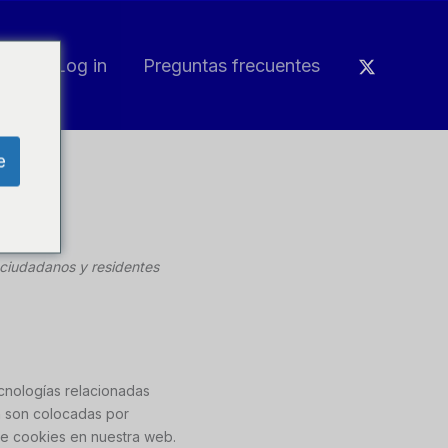
Log in
Preguntas frecuentes
e
s ciudadanos y residentes
ecnologías relacionadas
n son colocadas por
de cookies en nuestra web.