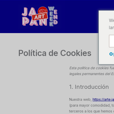
Ir
al
contenido
We
la
Política de Cookies
Esta política de cookies f
legales permanentes del E
1. Introducción
Nuestra web,
https://art
(para mayor comodidad, to
terceros a los que hemos 