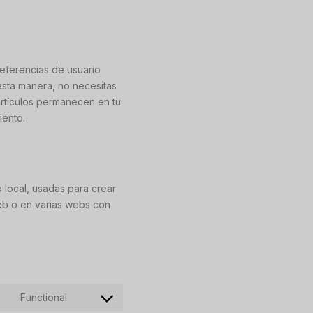
eferencias de usuario
 esta manera, no necesitas
artículos permanecen en tu
iento.
 local, usadas para crear
web o en varias webs con
Functional
Consent